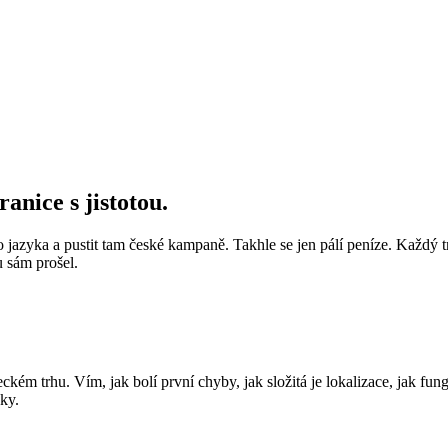
anice s jistotou.
o jazyka a pustit tam české kampaně. Takhle se jen pálí peníze. Každý 
 sám prošel.
ém trhu. Vím, jak bolí první chyby, jak složitá je lokalizace, jak fun
ky.