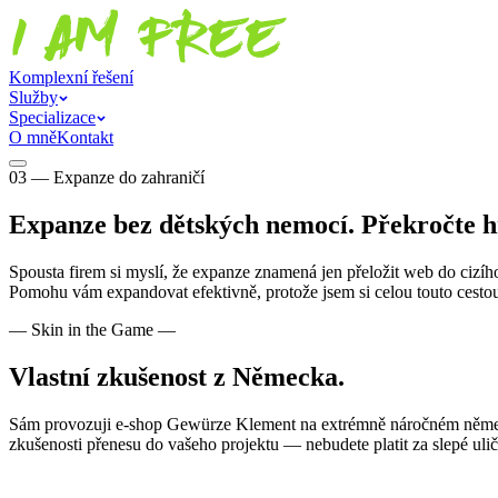
Komplexní řešení
Služby
Specializace
O mně
Kontakt
03 — Expanze do zahraničí
Expanze bez dětských nemocí. Překročte hr
Spousta firem si myslí, že expanze znamená jen přeložit web do cizíh
Pomohu vám expandovat efektivně, protože jsem si celou touto cestou
— Skin in the Game —
Vlastní zkušenost z Německa.
Sám provozuji e-shop
Gewürze Klement
na extrémně náročném německ
zkušenosti přenesu do vašeho projektu — nebudete platit za slepé ulič