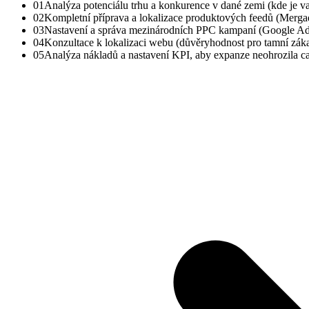
0
1
Analýza potenciálu trhu a konkurence v dané zemi (kde je va
0
2
Kompletní příprava a lokalizace produktových feedů (Merga
0
3
Nastavení a správa mezinárodních PPC kampaní (Google Ads 
0
4
Konzultace k lokalizaci webu (důvěryhodnost pro tamní zákaz
0
5
Analýza nákladů a nastavení KPI, aby expanze neohrozila c