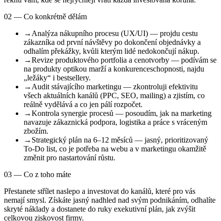
02 — Co konkrétně dělám
→
Analýza nákupního procesu (UX/UI) — projdu cestu
zákazníka od první návštěvy po dokončení objednávky a
odhalím překážky, kvůli kterým lidé nedokončují nákup.
→
Revize produktového portfolia a cenotvorby — podívám se
na produkty optikou marží a konkurenceschopnosti, najdu
„ležáky“ i bestsellery.
→
Audit stávajícího marketingu — zkontroluji efektivitu
všech aktuálních kanálů (PPC, SEO, mailing) a zjistím, co
reálně vydělává a co jen pálí rozpočet.
→
Kontrola synergie procesů — posoudím, jak na marketing
navazuje zákaznická podpora, logistika a práce s vráceným
zbožím.
→
Strategický plán na 6–12 měsíců — jasný, prioritizovaný
To-Do list, co je potřeba na webu a v marketingu okamžitě
změnit pro nastartování růstu.
03 — Co z toho máte
Přestanete střílet naslepo a investovat do kanálů, které pro vás
nemají smysl. Získáte jasný nadhled nad svým podnikáním, odhalíte
skryté náklady a dostanete do ruky exekutivní plán, jak zvýšit
celkovou ziskovost firmy.