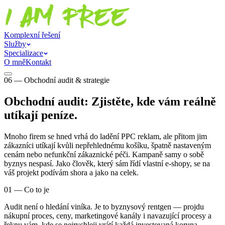
Komplexní řešení
Služby
Specializace
O mně
Kontakt
06 — Obchodní audit & strategie
Obchodní audit: Zjistěte, kde vám reálně
utíkají peníze.
Mnoho firem se hned vrhá do ladění PPC reklam, ale přitom jim
zákazníci utíkají kvůli nepřehlednému košíku, špatně nastaveným
cenám nebo nefunkční zákaznické péči. Kampaně samy o sobě
byznys nespasí. Jako člověk, který sám řídí vlastní e-shopy, se na
váš projekt podívám shora a jako na celek.
01 — Co to je
Audit není o hledání viníka. Je to byznysový rentgen — projdu
nákupní proces, ceny, marketingové kanály i navazující procesy a
řeknu vám, kde se nejrychleji vrátí každá investovaná koruna.