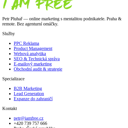
Petr Pluhař — online marketing s mentalitou podnikatele. Praha &
remote. Bez agenturní omáčky.
Služby
PPC Reklama
Product Management
Webová analytika
SEO & Technická správa
E-mailový marketing
Obchodní audit & strategie
Specializace
B2B Marketing
Lead Generation
Expanze do zahraničí
Kontakt
petr@iamfree.cz
+420 739 757 666