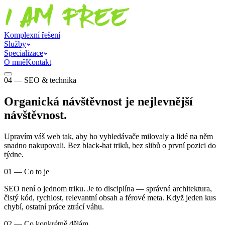
Komplexní řešení
Služby
Specializace
O mně
Kontakt
04 — SEO & technika
Organická návštěvnost je nejlevnější
návštěvnost.
Upravím váš web tak, aby ho vyhledávače milovaly a lidé na něm
snadno nakupovali. Bez black-hat triků, bez slibů o první pozici do
týdne.
01 — Co to je
SEO není o jednom triku. Je to disciplína — správná architektura,
čistý kód, rychlost, relevantní obsah a férové meta. Když jeden kus
chybí, ostatní práce ztrácí váhu.
02 — Co konkrétně dělám