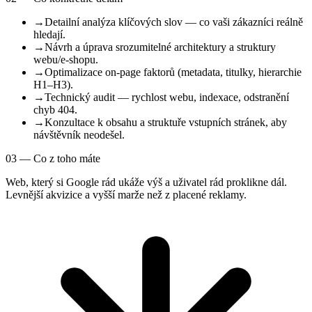
→
Detailní analýza klíčových slov — co vaši zákazníci reálně
hledají.
→
Návrh a úprava srozumitelné architektury a struktury
webu/e-shopu.
→
Optimalizace on-page faktorů (metadata, titulky, hierarchie
H1–H3).
→
Technický audit — rychlost webu, indexace, odstranění
chyb 404.
→
Konzultace k obsahu a struktuře vstupních stránek, aby
návštěvník neodešel.
03 — Co z toho máte
Web, který si Google rád ukáže výš a uživatel rád proklikne dál.
Levnější akvizice a vyšší marže než z placené reklamy.